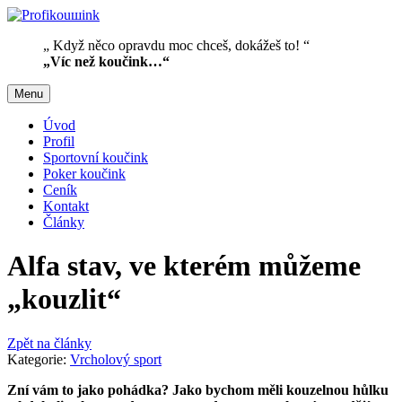
„ Když něco opravdu moc chceš, dokážeš to! “
„Víc než koučink…“
Menu
Úvod
Profil
Sportovní koučink
Poker koučink
Ceník
Kontakt
Články
Alfa stav, ve kterém můžeme
„kouzlit“
Zpět na články
Kategorie:
Vrcholový sport
Zní vám to jako pohádka? Jako bychom měli kouzelnou hůlku