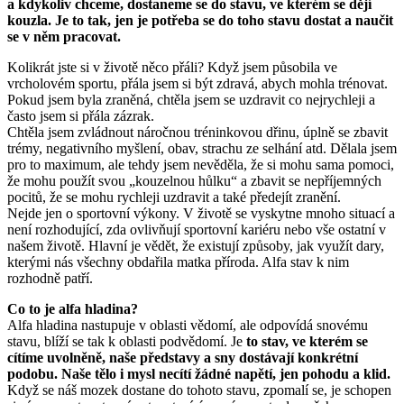
a kdykoliv chceme, dostaneme se do stavu, ve kterém se dějí
kouzla. Je to tak, jen je potřeba se do toho stavu dostat a naučit
se v něm pracovat.
Kolikrát jste si v životě něco přáli? Když jsem působila ve
vrcholovém sportu, přála jsem si být zdravá, abych mohla trénovat.
Pokud jsem byla zraněná, chtěla jsem se uzdravit co nejrychleji a
často jsem si přála zázrak.
Chtěla jsem zvládnout náročnou tréninkovou dřinu, úplně se zbavit
trémy, negativního myšlení, obav, strachu ze selhání atd. Dělala jsem
pro to maximum, ale tehdy jsem nevěděla, že si mohu sama pomoci,
že mohu použít svou „kouzelnou hůlku“ a zbavit se nepříjemných
pocitů, že se mohu rychleji uzdravit a také předejít zranění.
Nejde jen o sportovní výkony. V životě se vyskytne mnoho situací a
není rozhodující, zda ovlivňují sportovní kariéru nebo vše ostatní v
našem životě. Hlavní je vědět, že existují způsoby, jak využít dary,
kterými nás všechny obdařila matka příroda. Alfa stav k nim
rozhodně patří.
Co to je alfa hladina?
Alfa hladina nastupuje v oblasti vědomí, ale odpovídá snovému
stavu, blíží se tak k oblasti podvědomí. Je
to stav, ve kterém se
cítíme uvolněně, naše představy a sny dostávají konkrétní
podobu. Naše tělo i mysl necítí žádné napětí, jen pohodu a klid.
Když se náš mozek dostane do tohoto stavu, zpomalí se, je schopen