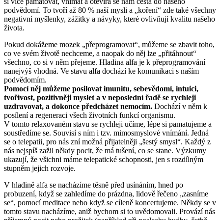
si více pamatovat, vnímat a otevírá se nám cesta do našeho
podvědomí. To tvoří až 80 % naší mysli a „koření“ zde také všechny
negativní myšlenky, zážitky a návyky, které ovlivňují kvalitu našeho
života.
Pokud dokážeme mozek „přeprogramovat“, můžeme se zbavit toho,
co ve svém životě nechceme, a naopak do něj lze „přitáhnout“
všechno, co si v něm přejeme. Hladina alfa je k přeprogramování
nanejvýš vhodná. Ve stavu alfa dochází ke komunikaci s naším
podvědomím.
Pomocí něj můžeme posilovat imunitu, sebevědomí, intuici,
tvořivost, pozitivněji myslet a v neposlední řadě se rychleji
uzdravovat, a dokonce předcházet nemocím.
Dochází v něm k
posílení a regeneraci všech životních funkcí organismu.
V tomto relaxovaném stavu se rychleji učíme, lépe si pamatujeme a
soustředíme se. Souvisí s ním i tzv. mimosmyslové vnímání. Jedná
se o telepatii, pro nás zní možná přijatelněji „šestý smysl“. Každý z
nás nejspíš zažil někdy pocit, že má tušení, co se stane. Výzkumy
ukazují, že všichni máme telepatické schopnosti, jen s rozdílným
stupněm jejich rozvoje.
V hladině alfa se nacházíme těsně před usínáním, hned po
probuzení, když se zahledíme do prázdna, lidově řečeno „zasníme
se“, pomocí meditace nebo když se cíleně koncertujeme. Někdy se v
tomto stavu nacházíme, aniž bychom si to uvědomovali. Provází nás