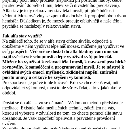
příjemný pocit nebo prožitek (například při poslechu hudby, četbě,
při sledování dobrého filmu, televize či divadelního představení).
Alfa stav je tedy relaxovaný stav těla i mysli, při plné bdělosti
vědomí. Mozkové vlny se zpomalí a dochází k propojení obou dvou
hemisfér. Důsledkem je, že mozek pracuje efektivněji a naše tělo i
psychika se nacházejí v relaxovaném stavu.
Jak alfa stav využít?
Na základě toho, že se v alfa stavu cítíme skvěle, odpočatě a
dokážeme v něm využívat lépe náš mozek, můžeme jej využívat ve
svůj prospěch. Vědomě
se dostat do alfa hladiny vám umožní
najít své skryté schopnosti a lépe využívat svůj potenciál.
Můžete ho využívat k relaxaci těla i mysli, k navození psychické
rovnováhy, k samoléčení a programování mysli. Je to nástroj k
ovládání svých emocí, myšlenek, zklidnění napětí, zmírnění
pocitu únavy a celkově ke zvýšení výkonnosti.
Pro sportovce je právě tohle klíčové. Kdo se chce zlepšovat, mít
odpovídající výkonnost, musí tohle vše zvládat, a to v jakémkoliv
období.
Dostat se do alfa stavu se dá naučit. Vědomou metodu představuje
meditace. Existuje řada meditačních technik, záleží jen na vás,
kterou si vyberete v závislosti na tom, co chcete pomocí alfa stavu
dosáhnout. Je však zapotřebí trpělivost a pravidelné provádění
cvičení.
Zpočátku doporučuji minimálně jednou denně zkoušet si navodit