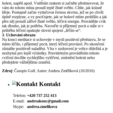
bolest, napětí apod. Vnitřním zrakem si začněte představovat, že
vám do tohoto místa proudí teplé žluté světlo. Cítíte, jak krásně
hřeje. Postupně začne vytlačovat černou skvrnu, jež se po chvíli
úplně rozplyne, a vy pociťujete, jak se bolavé místo prohřálo a jak
přes něj proudí zářivé žluté světlo, léčivá energie. Provádějte cvik
tak dlouho, jak je potřeba. Navoďte si příjemný pocit a stále si v
průběhu léčení opakujte slovní spojení „léčím se“.
3
.
Uchování obrazu
Na konci meditace si uchovejte v mysli pozitivní představu, že se
místo léčilo, i příjemný pocit, který léčení provázel. Po ukončení
zůstaňte pozitivně naladěni. Víra v uzdravení je velice důležitá a je
nezbytná pro lepší výsledky. Pravidelným prováděním tohoto
cvičení docílíte rychlejšího vyléčení, zmírnění bolesti nebo
předejdete vážnějšímu zranění.
Zdroj
: Časopis Golf. Autor: Andrea Změlíková (10/2016)
Kontakt
Telefon:
+420 737 252 413
E-mail:
andreakouc@gmail.com
Skype:
andrea.zmelikova