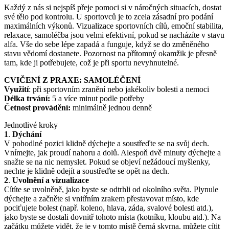
Každý z nás si nejspíš přeje pomoci si v náročných situacích, dostat
své tělo pod kontrolu. U sportovců je to zcela zásadní pro podání
maximálních výkonů. Vizualizace sportovních cílů, emoční stabilita,
relaxace, samoléčba jsou velmi efektivní, pokud se nacházíte v stavu
alfa. Vše do sebe lépe zapadá a funguje, když se do změněného
stavu vědomí dostanete. Pozornost na přítomný okamžik je přesně
tam, kde ji potřebujete, což je při sportu nevyhnutelné.
CVIČENÍ Z PRAXE:
SAMOLÉČENÍ
Využití
: při sportovním zranění nebo jakékoliv bolesti a nemoci
Délka trvání:
5 a více minut podle potřeby
Četnost provádění:
minimálně jednou denně
Jednotlivé kroky
1
.
Dýchání
V pohodlné pozici klidně dýchejte a soustřeďte se na svůj dech.
Vnímejte, jak proudí nahoru a dolů. Alespoň dvě minuty dýchejte a
snažte se na nic nemyslet. Pokud se objeví nežádoucí myšlenky,
nechte je klidně odejít a soustřeďte se opět na dech.
2
.
Uvolnění a vizualizace
Cítíte se uvolněně, jako byste se odtrhli od okolního světa. Plynule
dýchejte a začněte si vnitřním zrakem přestavovat místo, kde
pociťujete bolest (např. koleno, hlava, záda, svalové bolesti atd.),
jako byste se dostali dovnitř tohoto místa (kotníku, kloubu atd.). Na
začátku můžete vidět, že je v tomto místě černá skvrna, můžete cítit