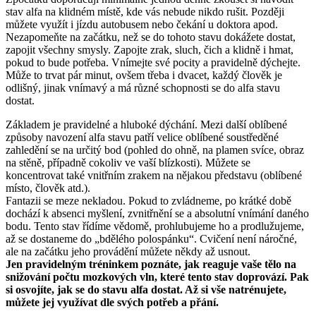
stav alfa na klidném místě, kde vás nebude nikdo rušit. Později
můžete využít i jízdu autobusem nebo čekání u doktora apod.
Nezapomeňte na začátku, než se do tohoto stavu dokážete dostat,
zapojit všechny smysly. Zapojte zrak, sluch, čich a klidně i hmat,
pokud to bude potřeba. Vnímejte své pocity a pravidelně dýchejte.
Může to trvat pár minut, ovšem třeba i dvacet, každý člověk je
odlišný, jinak vnímavý a má různé schopnosti se do alfa stavu
dostat.
Základem je pravidelné a hluboké dýchání. Mezi další oblíbené
způsoby navození alfa stavu patří velice oblíbené soustředěné
zahledění se na určitý bod (pohled do ohně, na plamen svíce, obraz
na stěně, případně cokoliv ve vaší blízkosti). Můžete se
koncentrovat také vnitřním zrakem na nějakou představu (oblíbené
místo, člověk atd.).
Fantazii se meze nekladou. Pokud to zvládneme, po krátké době
dochází k absenci myšlení, zvnitřnění se a absolutní vnímání daného
bodu. Tento stav řídíme vědomě, prohlubujeme ho a prodlužujeme,
až se dostaneme do „bdělého polospánku“. Cvičení není náročné,
ale na začátku jeho provádění můžete někdy až usnout.
Jen pravidelným tréninkem poznáte, jak reaguje vaše tělo na
snižování počtu mozkových vln, které tento stav doprovází. Pak
si osvojíte, jak se do stavu alfa dostat. Až si vše natrénujete,
můžete jej využívat dle svých potřeb a přání.