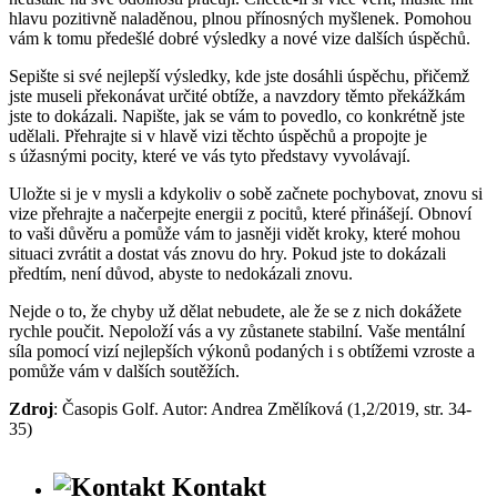
hlavu pozitivně naladěnou, plnou přínosných myšlenek. Pomohou
vám k tomu předešlé dobré výsledky a nové vize dalších úspěchů.
Sepište si své nejlepší výsledky, kde jste dosáhli úspěchu, přičemž
jste museli překonávat určité obtíže, a navzdory těmto překážkám
jste to dokázali. Napište, jak se vám to povedlo, co konkrétně jste
udělali. Přehrajte si v hlavě vizi těchto úspěchů a propojte je
s úžasnými pocity, které ve vás tyto představy vyvolávají.
Uložte si je v mysli a kdykoliv o sobě začnete pochybovat, znovu si
vize přehrajte a načerpejte energii z pocitů, které přinášejí. Obnoví
to vaši důvěru a pomůže vám to jasněji vidět kroky, které mohou
situaci zvrátit a dostat vás znovu do hry. Pokud jste to dokázali
předtím, není důvod, abyste to nedokázali znovu.
Nejde o to, že chyby už dělat nebudete, ale že se z nich dokážete
rychle poučit. Nepoloží vás a vy zůstanete stabilní. Vaše mentální
síla pomocí vizí nejlepších výkonů podaných i s obtížemi vzroste a
pomůže vám v dalších soutěžích.
Zdroj
: Časopis Golf. Autor: Andrea Změlíková (1,2/2019, str. 34-
35)
Kontakt