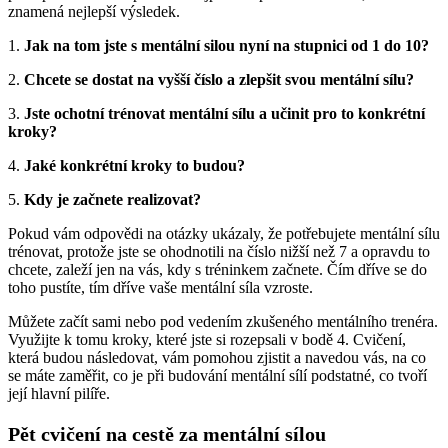
znamená nejlepší výsledek.
1.
Jak na tom jste s mentální silou nyní na stupnici od 1 do 10?
2.
Chcete se dostat na vyšší číslo a zlepšit svou mentální sílu?
3.
Jste ochotní trénovat mentální sílu a učinit pro to konkrétní
kroky?
4.
Jaké konkrétní kroky to budou?
5.
Kdy je začnete realizovat?
Pokud vám odpovědi na otázky ukázaly, že potřebujete mentální sílu
trénovat, protože jste se ohodnotili na číslo nižší než 7 a opravdu to
chcete, zaleží jen na vás, kdy s tréninkem začnete. Čím dříve se do
toho pustíte, tím dříve vaše mentální síla vzroste.
Můžete začít sami nebo pod vedením zkušeného mentálního trenéra.
Využijte k tomu kroky, které jste si rozepsali v bodě 4. Cvičení,
která budou následovat, vám pomohou zjistit a navedou vás, na co
se máte zaměřit, co je při budování mentální sílí podstatné, co tvoří
její hlavní pilíře.
Pět cvičení na cestě za mentální sílou