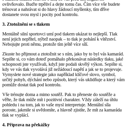
ovlivňovalo. Buďte trpěliví a dejte tomu čas. Čím více vše budete
trénovat a nahrávat si do hlavy žádoucí myšlenky, tím dříve
dostanete svou mysl i pocity pod kontrolu.
3. Ztotožnění se s tlakem
Mentálně silní sportovci umí pod tlakem ukázat to nejlepší. Tlak
není jejich nepřítel, nýbrž naopak – to tlak je pohání k vítězství.
Nebojujte proti němu, protože tím ještě více sílí.
Zkuste ho přijmout a ztotožnit se s ním, jako by to byl vás kamarád.
Sepište si, co vám doteď pomáhalo překonávat následky tlaku, jaké
schopnosti jste využívali, když jste podali skvělý výkon. Sepište si,
kdy ve vás tlak vyvolává již nežádoucí napětí a jak se to projevuje.
Vymyslete nové strategie jako například klíčové slovo, symbol,
určitý pohyb, dýchání nebo způsob, který vás uklidňuje a který vám
pomůže dostat tlak pod kontrolu.
Vše trénujte doma a mimo soutěž. Pak to přeneste do soutěže a
věřte, že tlak může mít i pozitivní charakter. Vždy záleží na úhlu
pohledu i na tom, jak to vaše mysl interpretuje. Mentální síla
poroste, jakmile si uvědomíte, a hlavně zjistíte, že mít za kamaráda
tlak se vyplácí.
4. Příprava na překážky