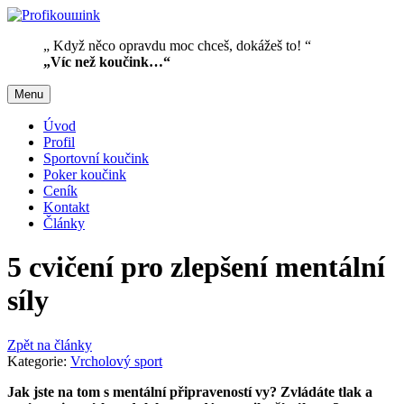
„ Když něco opravdu moc chceš, dokážeš to! “
„Víc než koučink…“
Menu
Úvod
Profil
Sportovní koučink
Poker koučink
Ceník
Kontakt
Články
5 cvičení pro zlepšení mentální
síly
Zpět na články
Kategorie:
Vrcholový sport
Jak jste na tom s mentální připraveností vy? Zvládáte tlak a