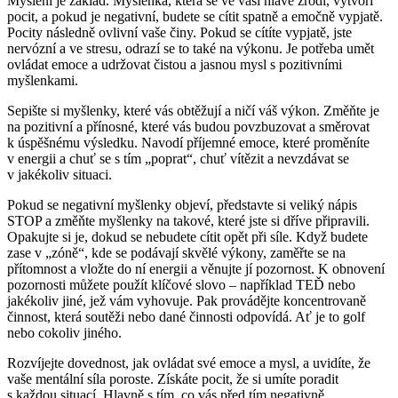
Myšlení je základ. Myšlenka, která se ve vaší hlavě zrodí, vytvoří
pocit, a pokud je negativní, budete se cítit spatně a emočně vypjatě.
Pocity následně ovlivní vaše činy. Pokud se cítíte vypjatě, jste
nervózní a ve stresu, odrazí se to také na výkonu. Je potřeba umět
ovládat emoce a udržovat čistou a jasnou mysl s pozitivními
myšlenkami.
Sepište si myšlenky, které vás obtěžují a ničí váš výkon. Změňte je
na pozitivní a přínosné, které vás budou povzbuzovat a směrovat
k úspěšnému výsledku. Navodí příjemné emoce, které proměníte
v energii a chuť se s tím „poprat“, chuť vítězit a nevzdávat se
v jakékoliv situaci.
Pokud se negativní myšlenky objeví, představte si veliký nápis
STOP a změňte myšlenky na takové, které jste si dříve připravili.
Opakujte si je, dokud se nebudete cítit opět při síle. Když budete
zase v „zóně“, kde se podávají skvělé výkony, zaměřte se na
přítomnost a vložte do ní energii a věnujte jí pozornost. K obnovení
pozornosti můžete použít klíčové slovo – například TEĎ nebo
jakékoliv jiné, jež vám vyhovuje. Pak provádějte koncentrovaně
činnost, která soutěži nebo dané činnosti odpovídá. Ať je to golf
nebo cokoliv jiného.
Rozvíjejte dovednost, jak ovládat své emoce a mysl, a uvidíte, že
vaše mentální síla poroste. Získáte pocit, že si umíte poradit
s každou situací. Hlavně s tím, co vás před tím negativně