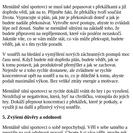
Mentálně silní sportovci se musí také popasovat s překážkami a již
dopředu vědí, jak na to. Přijměte fakt, že překážky tvoří součást
života. Vypracujte si plán, jak jste je překonávali doteď a jak je
budete nadále překonávat. Vytvořte nové postupy, abyste to zvládali
lépe než dosud. Staňte se mentálně silnými na základě toho, že
budete připraveni na nepříjemnosti, které vás posléze nezaskočí.
Jakmile víte, co se vám může stát, co vás může překvapit, budete
vědět, jak si s tím rychle poradit.
V soutěži na hledání a vymýšlení nových záchranných postupů moc
času není. Když budete mít dopředu plán, budete vědět, jak se
k tomu postavit, jak produktivně přemýšlet a jak se zachovat.
Nejenže se z toho rychle dostanete, ale zvládnete se rychle
koncentrovat opět na soutěž a na to, co je důležité k tomu, abyste
podali maximální výkon. Bez veliké ztráty energie a motivace.
Mentálně silní sportovci se rychle dokáží vrátit do hry i po vyrušení.
Nezdržují se negativitou, která, byť na chviličku, vstoupila do jejich
hry. Dokáží přepnout koncentraci z překážek, které je potkaly, a
využít ji na další a příznivý vývoj soutěže.
5. Zvýšení důvěry a odolnosti
Mentálně silní sportovci o sobě nepochybují. Věří v sebe samého a
neustále na své odolnosti pracují. Chcete-li si více věřit, musíte mít