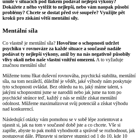
umíte v situacích pod tlakem podávat nejlepší výkony?
Dokážete z něho vytěžit to nejlepší, nebo vám naopak působí
problémy? Chcete se dostat před své soupeře? Využijte pět
kroků pro získání větší mentální síly.
Mentální síla
Co vlastně je mentální síla?
Hovoříme o schopnosti udržet
psychiku v rovnováze za každé situace a současně nadále
podávat ty nejlepší výkony, aniž by na nás negativně působily
vlivy okolí nebo naše vlastní vnitřní omezení.
A to vyžaduje
značnou mentální sílu!
Můžeme tomu říkat duševní rovnováha, psychická stabilita, mentální
síla, na tom nezáleží, důležité je vědět, jaké výhody nám poskytuje
tyto schopnosti ovládat. Bez ohledu na to, jaký máme talent, s
jakými schopnostmi jsme se narodili nebo jak jsme na tom po
psychické stránce teď, každý z nás se může získat mentální
odolnost. Můžeme maximalizovat svůj potenciál a získat výhodu
nad konkurencí.
Následující otázky vám pomohou se v sobě lépe zorientovat a
ujasnit si, jak na tom v současné době jste a co chcete. Vše si
zapište, abyste to pak mohli vyhodnotit a správně se rozhodnout, jak
postupovat dále. Připravte si nejprve stupnici od 1 do 10, kde 10