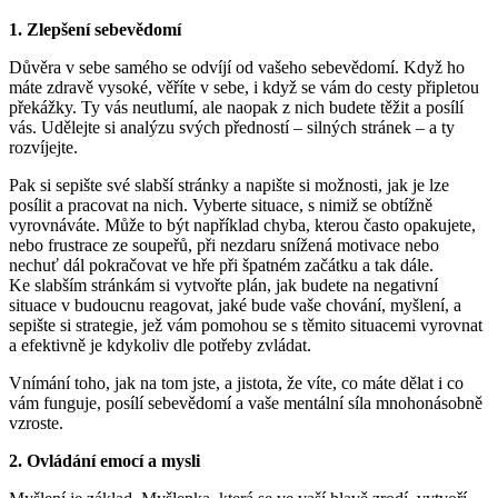
1. Zlepšení sebevědomí
Důvěra v sebe samého se odvíjí od vašeho sebevědomí. Když ho
máte zdravě vysoké, věříte v sebe, i když se vám do cesty připletou
překážky. Ty vás neutlumí, ale naopak z nich budete těžit a posílí
vás. Udělejte si analýzu svých předností – silných stránek – a ty
rozvíjejte.
Pak si sepište své slabší stránky a napište si možnosti, jak je lze
posílit a pracovat na nich. Vyberte situace, s nimiž se obtížně
vyrovnáváte. Může to být například chyba, kterou často opakujete,
nebo frustrace ze soupeřů, při nezdaru snížená motivace nebo
nechuť dál pokračovat ve hře při špatném začátku a tak dále.
Ke slabším stránkám si vytvořte plán, jak budete na negativní
situace v budoucnu reagovat, jaké bude vaše chování, myšlení, a
sepište si strategie, jež vám pomohou se s těmito situacemi vyrovnat
a efektivně je kdykoliv dle potřeby zvládat.
Vnímání toho, jak na tom jste, a jistota, že víte, co máte dělat i co
vám funguje, posílí sebevědomí a vaše mentální síla mnohonásobně
vzroste.
2. Ovládání emocí a mysli