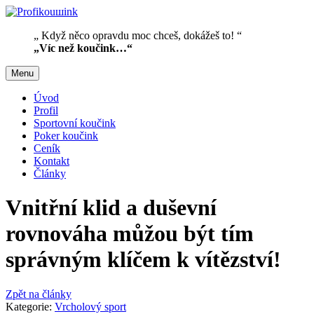
„ Když něco opravdu moc chceš, dokážeš to! “
„Víc než koučink…“
Menu
Úvod
Profil
Sportovní koučink
Poker koučink
Ceník
Kontakt
Články
Vnitřní klid a duševní
rovnováha můžou být tím
správným klíčem k vítězství!
Zpět na články
Kategorie:
Vrcholový sport