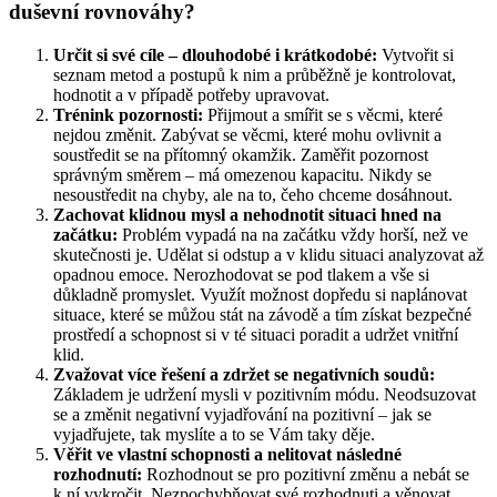
duševní rovnováhy?
Určit si své cíle – dlouhodobé i krátkodobé:
Vytvořit si
seznam metod a postupů k nim a průběžně je kontrolovat,
hodnotit a v případě potřeby upravovat.
Trénink pozornosti:
Přijmout a smířit se s věcmi, které
nejdou změnit. Zabývat se věcmi, které mohu ovlivnit a
soustředit se na přítomný okamžik. Zaměřit pozornost
správným směrem – má omezenou kapacitu. Nikdy se
nesoustředit na chyby, ale na to, čeho chceme dosáhnout.
Zachovat klidnou mysl a nehodnotit situaci hned na
začátku:
Problém vypadá na na začátku vždy horší, než ve
skutečnosti je. Udělat si odstup a v klidu situaci analyzovat až
opadnou emoce. Nerozhodovat se pod tlakem a vše si
důkladně promyslet. Využít možnost dopředu si naplánovat
situace, které se můžou stát na závodě a tím získat bezpečné
prostředí a schopnost si v té situaci poradit a udržet vnitřní
klid.
Zvažovat více řešení a zdržet se negativních soudů:
Základem je udržení mysli v pozitivním módu. Neodsuzovat
se a změnit negativní vyjadřování na pozitivní – jak se
vyjadřujete, tak myslíte a to se Vám taky děje.
Věřit ve vlastní schopnosti a nelitovat následné
rozhodnutí:
Rozhodnout se pro pozitivní změnu a nebát se
k ní vykročit. Nezpochybňovat své rozhodnuti a věnovat