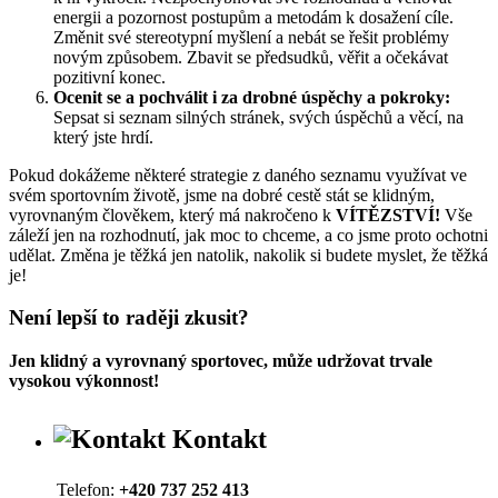
energii a pozornost postupům a metodám k dosažení cíle.
Změnit své stereotypní myšlení a nebát se řešit problémy
novým způsobem. Zbavit se předsudků, věřit a očekávat
pozitivní konec.
Ocenit se a pochválit i za drobné úspěchy a pokroky:
Sepsat si seznam silných stránek, svých úspěchů a věcí, na
který jste hrdí.
Pokud dokážeme některé strategie z daného seznamu využívat ve
svém sportovním životě, jsme na dobré cestě stát se klidným,
vyrovnaným člověkem, který má nakročeno k
VÍTĚZSTVÍ!
Vše
záleží jen na rozhodnutí, jak moc to chceme, a co jsme proto ochotni
udělat. Změna je těžká jen natolik, nakolik si budete myslet, že těžká
je!
Není lepší to raději zkusit?
Jen klidný a vyrovnaný sportovec, může udržovat trvale
vysokou výkonnost!
Kontakt
Telefon:
+420 737 252 413