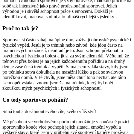
pomoci. Odhodlání sportovce je vždy obrovské, málokdo pracuje na
sobě tak intenzivně jako právě profesionální sportovci. Jejich
výhodou je i skvělá schopnost práce s emocemi. Dokáží je
identifikovat, pracovat s nimi a to přináší rychlejší výsledky.
Proč to tak je?
Sportovci si často sahají na úplné dno, zažívají obrovské psychické i
fyzické vypětí. Jestli je to trénink nebo závod, kde jdou často na
hranici svých možností, neodradí je to. Jsou schopni překonat tu
psychickou i fyzickou bolest a jít si za svým cílem dál. Věřte mi, že
trénovat přes bolest je na jejich každodenním pořádku a na druhý
den je zase čeká trénink a vypětí. Sama jsem zažila stavy, kdy jsem
po tréninku sotva dokulhala na masážní lůžko a pak se svalovou
horečkou domů. V té chvíli, jsme měla chuť toho nechat, ale ráno
jsem opět vstala a znovu jsem šla na trénink, který byl opět
zkouškou mých psychických i fyzických schopností.
Co tedy sportovce pohání?
Silná touha dosáhnout svého cíle, svého vítězství!
Mé působení ve vrcholovém sportu mi umožňuje v současné pozici
sportovního kouče více pochopit jejich situaci, emoční vypětí a
veškeré stavy, které jsem v průběhu své sportovní kariéry prožívala