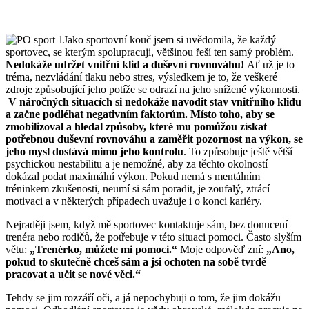
Jako sportovní kouč jsem si uvědomila, že každý
sportovec, se kterým spolupracuji, většinou řeší ten samý problém.
Nedokáže udržet vnitřní klid a duševní rovnováhu!
Ať už je to
tréma, nezvládání tlaku nebo stres, výsledkem je to, že veškeré
zdroje způsobující jeho potíže se odrazí na jeho snížené výkonnosti.
V náročných situacích si nedokáže navodit stav vnitřního klidu
a začne podléhat negativním faktorům. Místo toho, aby se
zmobilizoval a hledal způsoby, které mu pomůžou získat
potřebnou duševní rovnováhu a zaměřit pozornost na výkon, se
jeho mysl dostává mimo jeho kontrolu
. To způsobuje ještě větší
psychickou nestabilitu a je nemožné, aby za těchto okolností
dokázal podat maximální výkon. Pokud nemá s mentálním
tréninkem zkušenosti, neumí si sám poradit, je zoufalý, ztrácí
motivaci a v některých případech uvažuje i o konci kariéry.
Nejraději jsem, když mě sportovec kontaktuje sám, bez donucení
trenéra nebo rodičů, že potřebuje v této situaci pomoci. Často slyším
větu:
„Trenérko, můžete mi pomoci.“
Moje odpověď zní:
„Ano,
pokud to skutečně chceš sám a jsi ochoten na sobě tvrdě
pracovat a učit se nové věci.“
Tehdy se jim rozzáří oči, a já nepochybuji o tom, že jim dokážu