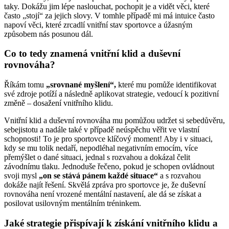
taky. Dokážu jim lépe naslouchat, pochopit je a vidět věci, které
často „stojí“ za jejich slovy. V tomhle případě mi má intuice často
napoví věci, které zrcadlí vnitřní stav sportovce a úžasným
způsobem nás posunou dál.
Co to tedy znamená vnitřní klid a duševní
rovnováha?
Říkám tomu
„srovnané myšlení“,
které mu pomůže identifikovat
své zdroje potíží a následně aplikovat strategie, vedoucí k pozitivní
změně – dosažení vnitřního klidu.
Vnitřní klid a duševní rovnováha mu pomůžou udržet si sebedůvěru,
sebejistotu a nadále také v případě neúspěchu věřit ve vlastní
schopnosti! To je pro sportovce klíčový moment! Aby i v situaci,
kdy se mu tolik nedaří, nepodléhal negativním emocím, více
přemýšlet o dané situaci, jednal s rozvahou a dokázal čelit
závodnímu tlaku. Jednoduše řečeno, pokud je schopen ovládnout
svoji mysl
„on se stává pánem každé situace“
a s rozvahou
dokáže najít řešení. Skvělá zpráva pro sportovce je, že duševní
rovnováha není vrozené mentální nastavení, ale dá se získat a
posilovat usilovným mentálním tréninkem.
Jaké strategie přispívají k získání vnitřního klidu a