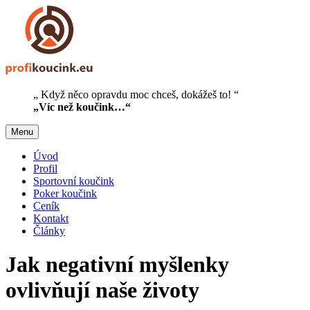
„ Když něco opravdu moc chceš, dokážeš to! “
„Víc než koučink…“
Menu
Úvod
Profil
Sportovní koučink
Poker koučink
Ceník
Kontakt
Články
Jak negativní myšlenky
ovlivňují naše životy