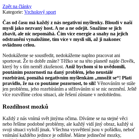
Zpět na články
Kategorie:
Vrcholový sport
Čas od času má každý z nás negativní myšlenky. Bloudí v naší
mysli jako nezvaný host. A ne a ne odejít. Snažíme se jich
zbavit, ale nic nepomáhá. Čím více energie a snahy na jejich
odstranění vynaložíme, tím více v mysli sílí, až ji nakonec
ovládnou celou.
Nedokážeme se soustředit, nedokážeme naplno pracovat ani
sportovat. Že to dobře znáte? Těžko se na této planetě najde člověk,
který by s tím neměl zkušenost.
Aniž bychom si to uvědomili,
poutáním pozornosti na daný problém, jeho neustálé
rozebírání, pomáhá negativním myšlenkám „množit se“! Platí
pravidlo, že na co poutáme pozornost, to sílí!
Věnováním se stále
jen problému, jeho rozebíráním a stěžováním si se nic nezmění. Ještě
více rozvíříme celou situaci, ale řešení zůstane v nedohlednu.
Rozdílnost mozků
Každý z nás vnímá svět jinýma očima. Díváme se na stejné věci
nebo řešíme podobné problémy, ale každý vidí jiný obraz, každý si
svoji situaci vyloží jinak. Všechna vysvětlení jsou v pořádku, neboť
vnímání každého jedince je odlišné. Máme jedinečné mozky,