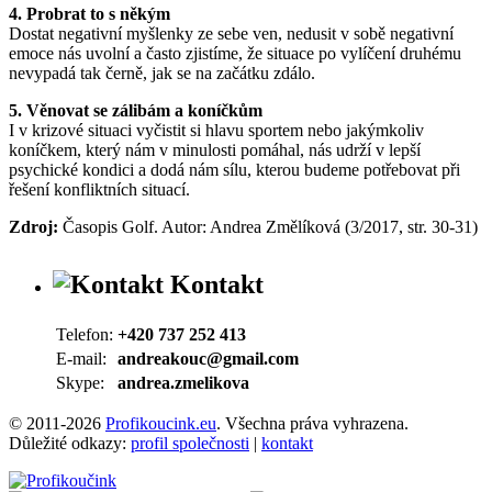
4. Probrat to s někým
Dostat negativní myšlenky ze sebe ven, nedusit v sobě negativní
emoce nás uvolní a často zjistíme, že situace po vylíčení druhému
nevypadá tak černě, jak se na začátku zdálo.
5. Věnovat se zálibám a koníčkům
I v krizové situaci vyčistit si hlavu sportem nebo jakýmkoliv
koníčkem, který nám v minulosti pomáhal, nás udrží v lepší
psychické kondici a dodá nám sílu, kterou budeme potřebovat při
řešení konfliktních situací.
Zdroj:
Časopis Golf. Autor: Andrea Změlíková (3/2017, str. 30-31)
Kontakt
Telefon:
+420 737 252 413
E-mail:
andreakouc@gmail.com
Skype:
andrea.zmelikova
© 2011-2026
Profikoucink.eu
. Všechna práva vyhrazena.
Důležité odkazy:
profil společnosti
|
kontakt