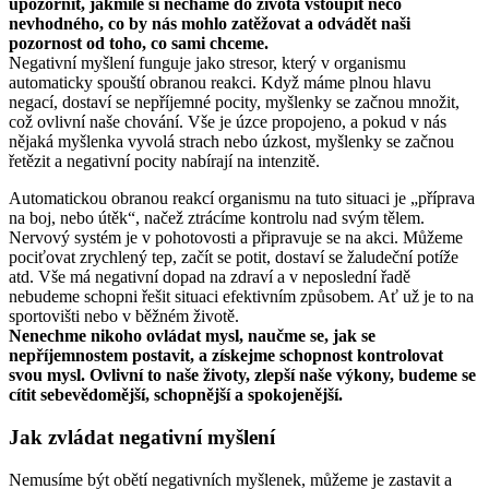
upozornit, jakmile si necháme do života vstoupit něco
nevhodného, co by nás mohlo zatěžovat a odvádět naši
pozornost od toho, co sami chceme.
Negativní myšlení funguje jako stresor, který v organismu
automaticky spouští obranou reakci. Když máme plnou hlavu
negací, dostaví se nepříjemné pocity, myšlenky se začnou množit,
což ovlivní naše chování. Vše je úzce propojeno, a pokud v nás
nějaká myšlenka vyvolá strach nebo úzkost, myšlenky se začnou
řetězit a negativní pocity nabírají na intenzitě.
Automatickou obranou reakcí organismu na tuto situaci je „příprava
na boj, nebo útěk“, načež ztrácíme kontrolu nad svým tělem.
Nervový systém je v pohotovosti a připravuje se na akci. Můžeme
pociťovat zrychlený tep, začít se potit, dostaví se žaludeční potíže
atd. Vše má negativní dopad na zdraví a v neposlední řadě
nebudeme schopni řešit situaci efektivním způsobem. Ať už je to na
sportovišti nebo v běžném životě.
Nenechme nikoho ovládat mysl, naučme se, jak se
nepříjemnostem postavit, a získejme schopnost kontrolovat
svou mysl. Ovlivní to naše životy, zlepší naše výkony, budeme se
cítit sebevědomější, schopnější a spokojenější.
Jak zvládat negativní myšlení
Nemusíme být obětí negativních myšlenek, můžeme je zastavit a