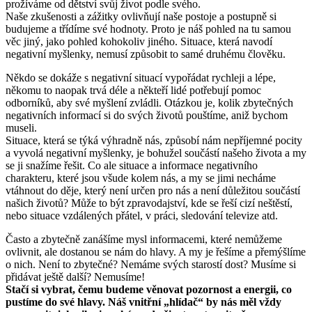
prožíváme od dětství svůj život podle svého.
Naše zkušenosti a zážitky ovlivňují naše postoje a postupně si
budujeme a třídíme své hodnoty. Proto je náš pohled na tu samou
věc jiný, jako pohled kohokoliv jiného. Situace, která navodí
negativní myšlenky, nemusí způsobit to samé druhému člověku.
Někdo se dokáže s negativní situací vypořádat rychleji a lépe,
někomu to naopak trvá déle a někteří lidé potřebují pomoc
odborníků, aby své myšlení zvládli. Otázkou je, kolik zbytečných
negativních informací si do svých životů pouštíme, aniž bychom
museli.
Situace, která se týká výhradně nás, způsobí nám nepříjemné pocity
a vyvolá negativní myšlenky, je bohužel součástí našeho života a my
se ji snažíme řešit. Co ale situace a informace negativního
charakteru, které jsou všude kolem nás, a my se jimi necháme
vtáhnout do děje, který není určen pro nás a není důležitou součástí
našich životů? Může to být zpravodajství, kde se řeší cizí neštěstí,
nebo situace vzdálených přátel, v práci, sledování televize atd.
Často a zbytečně zanášíme mysl informacemi, které nemůžeme
ovlivnit, ale dostanou se nám do hlavy. A my je řešíme a přemýšlíme
o nich. Není to zbytečné? Nemáme svých starostí dost? Musíme si
přidávat ještě další? Nemusíme!
Stačí si vybrat, čemu budeme věnovat pozornost a energii, co
pustíme do své hlavy. Náš vnitřní „hlídač“ by nás měl vždy