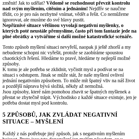
změnit! Jak to udělat?
Vědomě se rozhodnout převzít kontrolu
nad svým myšlením, cítěním a jednáním!
Nejdřív se naučme
třídit, co je pro nás nezbytné vnímat, vědět a řešit. Co nemůžeme
ignorovat, ale musíme do své hlavy pustit.
Nepříznivé situace většinou vyvolají negativní myšlenky, o
kterých poté neustále přemyslíme, často při tom fantazie jede na
plné obrátky a vytváříme si další možné katastrofické scénáře.
Tento způsob myšlení situaci nevyřeší, naopak ji ještě zhorší a my
nebudeme schopni nic vyřešit, protože se zaobíráme spoustou
chaotických řešení. Hledáme to pravé, hledáme ty nejlepší možné
způsoby.
K tomu je ale potřeba se zklidnit, vyčistit mysl a podívat se na
situaci s odstupem. Jinak se může stát, že naše myšlení ovlivní
jednání negativním způsobem. To může mít špatný vliv na náš život
a pozdější náprava bývá složitá, někdy až nemožná.
Jsou způsoby, které nám pomohou zbavit se špatných myšlenek a
přestat se zbytečně trápit. Východisko z každé situace existuje, jen je
potřeba dostat mysl pod kontrolu.
5 ZPŮSOBŮ, JAK ZVLÁDAT NEGATIVNÍ
SITUACE – MYŠLENÍ
Každý z nás potřebuje jiný způsob, jak s negativním myšlením