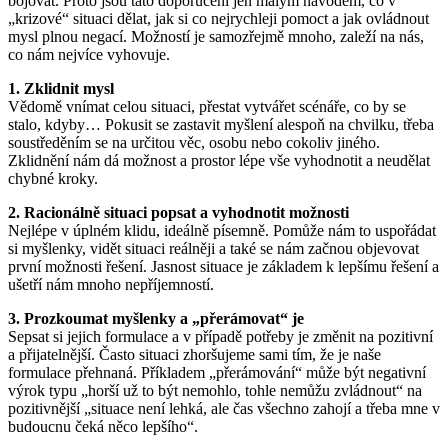
bojovat. Proto jsou tato doporučení jen malým návodem, co v
„krizové“ situaci dělat, jak si co nejrychleji pomoct a jak ovládnout
mysl plnou negací. Možností je samozřejmě mnoho, zaleží na nás,
co nám nejvíce vyhovuje.
1. Zklidnit mysl
Vědomě vnímat celou situaci, přestat vytvářet scénáře, co by se
stalo, kdyby… Pokusit se zastavit myšlení alespoň na chvilku, třeba
soustředěním se na určitou věc, osobu nebo cokoliv jiného.
Zklidnění nám dá možnost a prostor lépe vše vyhodnotit a neudělat
chybné kroky.
2. Racionálně situaci popsat a vyhodnotit možnosti
Nejlépe v úplném klidu, ideálně písemně. Pomůže nám to uspořádat
si myšlenky, vidět situaci reálněji a také se nám začnou objevovat
první možnosti řešení. Jasnost situace je základem k lepšímu řešení a
ušetří nám mnoho nepříjemností.
3. Prozkoumat myšlenky a „přerámovat“ je
Sepsat si jejich formulace a v případě potřeby je změnit na pozitivní
a přijatelnější. Často situaci zhoršujeme sami tím, že je naše
formulace přehnaná. Příkladem „přerámování“ může být negativní
výrok typu „horší už to být nemohlo, tohle nemůžu zvládnout“ na
pozitivnější „situace není lehká, ale čas všechno zahojí a třeba mne v
budoucnu čeká něco lepšího“.